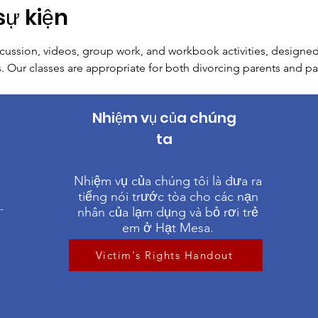
sự kiện
scussion, videos, group work, and workbook activities, designed 
s. Our classes are appropriate for both divorcing parents and p
Nhiệm vụ của chúng
ta
1
Nhiệm vụ của chúng tôi là đưa ra
tiếng nói trước tòa cho các nạn
-
nhân của lạm dụng và bỏ rơi trẻ
em ở Hạt Mesa.
Victim's Rights Handout