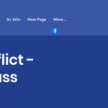
Sự kiện
New Page
More...
ict -
ass