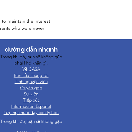
to maintain the interest 
arents who were never 
đường dẫn nhanh
Trong khi đó, bạn sẽ không gặp
phải khó khăn gì.
Về CASA
Ban của chúng tôi
Tình nguyện viên
Quyên góp
Sự kiện
Tiếp xúc
Informacion Espanol
Lớp học nuôi dạy con ly hôn
Trong khi đó, bạn sẽ không gặp