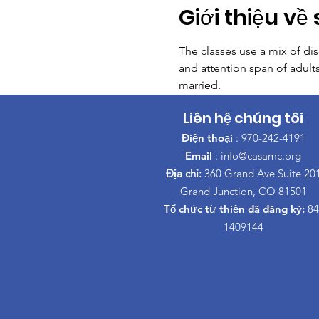
Giới thiệu về 
The classes use a mix of di
and attention span of adult
married.
Liên hệ chúng tôi
Điện thoại
: 970-242-4191
Email
:
info@casamc.org
Địa chỉ:
360 Grand Ave Suite 20
Grand Junction, CO 81501
Tổ chức từ thiện đã đăng ký:
84
1409144