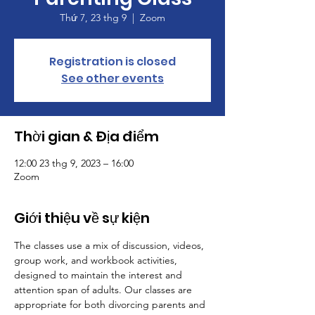
Thứ 7, 23 thg 9
  |  
Zoom
Registration is closed
See other events
Thời gian & Địa điểm
12:00 23 thg 9, 2023 – 16:00
Zoom
Giới thiệu về sự kiện
The classes use a mix of discussion, videos, 
group work, and workbook activities, 
designed to maintain the interest and 
attention span of adults. Our classes are 
appropriate for both divorcing parents and 