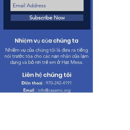
Subscribe Now
Nhiệm vụ của chúng ta
Nhiệm vụ của chúng tôi là đưa ra tiếng
nói trước tòa cho các nạn nhân của lạm
dụng và bỏ rơi trẻ em ở Hạt Mesa.
Liên hệ chúng tôi
Điện thoại
:
970-242-4191
Email
:
info@casamc.org
Địa chỉ:
360 Grand Ave Suite 201
Grand Junction, CO 81501
Tổ chức từ thiện đã đăng ký:
84-1409144
đường dẫn nhanh