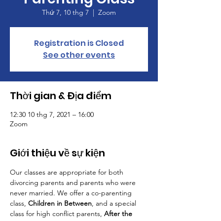
Thứ 7, 10 thg 7
  |  
Zoom
Registration is Closed
See other events
Thời gian & Địa điểm
12:30 10 thg 7, 2021 – 16:00
Zoom
Giới thiệu về sự kiện
Our classes are appropriate for both 
divorcing parents and parents who were 
never married. We offer a co-parenting 
class, 
Children in Between
, and a special 
class for high conflict parents, 
After the 