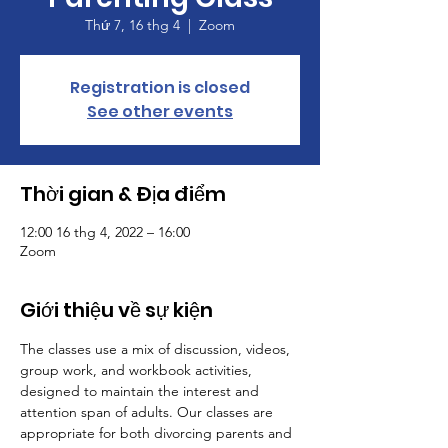
Thứ 7, 16 thg 4
  |  
Zoom
Registration is closed
See other events
Thời gian & Địa điểm
12:00 16 thg 4, 2022 – 16:00
Zoom
Giới thiệu về sự kiện
The classes use a mix of discussion, videos, 
group work, and workbook activities, 
designed to maintain the interest and 
attention span of adults. Our classes are 
appropriate for both divorcing parents and 