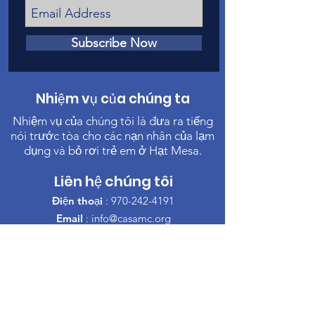
Subscribe Now
Nhiệm vụ của chúng ta
Nhiệm vụ của chúng tôi là đưa ra tiếng
nói trước tòa cho các nạn nhân của lạm
dụng và bỏ rơi trẻ em ở Hạt Mesa.
Liên hệ chúng tôi
Điện thoại
:
970-242-4191
Email
:
info@casamc.org
Địa chỉ:
360 Grand Ave Suite 201
Grand Junction, CO 81501
Tổ chức từ thiện đã đăng ký:
84-1409144
đường dẫn nhanh