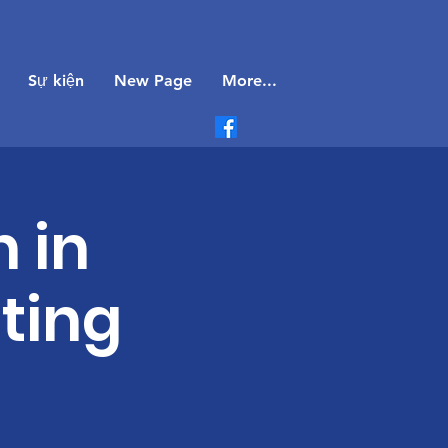
Sự kiện
New Page
More...
n in
ting