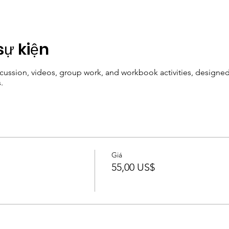
sự kiện
scussion, videos, group work, and workbook activities, designed 
.
Giá
55,00 US$