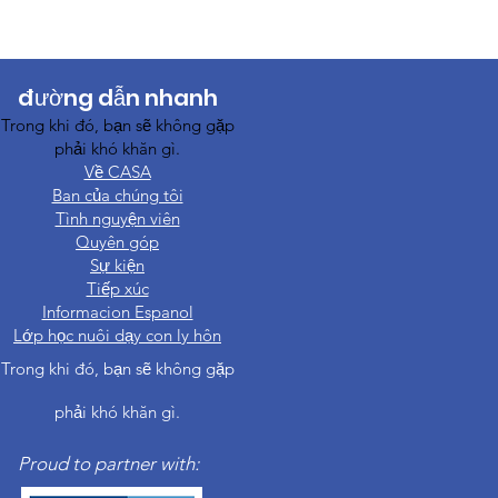
đường dẫn nhanh
Trong khi đó, bạn sẽ không gặp
phải khó khăn gì.
Về CASA
Ban của chúng tôi
Tình nguyện viên
Quyên góp
Sự kiện
Tiếp xúc
Informacion Espanol
Lớp học nuôi dạy con ly hôn
Trong khi đó, bạn sẽ không gặp
phải khó khăn gì.
Proud to partner with: