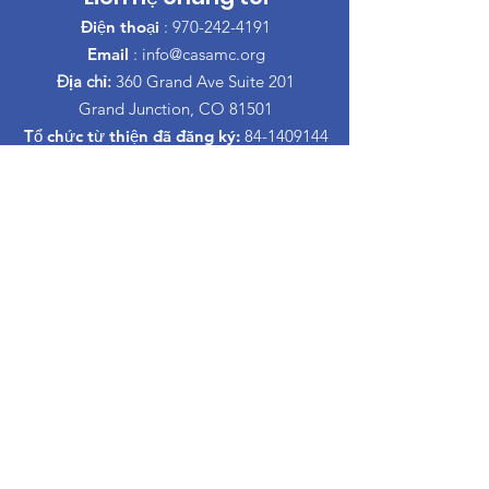
Điện thoại
:
970-242-4191
Email
:
info@casamc.org
Địa chỉ:
360 Grand Ave Suite 201
Grand Junction, CO 81501
Tổ chức từ thiện đã đăng ký:
84-1409144
đường dẫn nhanh
Trong khi đó, bạn sẽ không gặp phải khó
khăn gì.
Về CASA
Ban của chúng tôi
Tình nguyện viên
Quyên góp
Sự kiện
Tiếp xúc
Informacion Espanol
Lớp học nuôi dạy con ly hôn
Trong khi đó, bạn sẽ không gặp phải khó