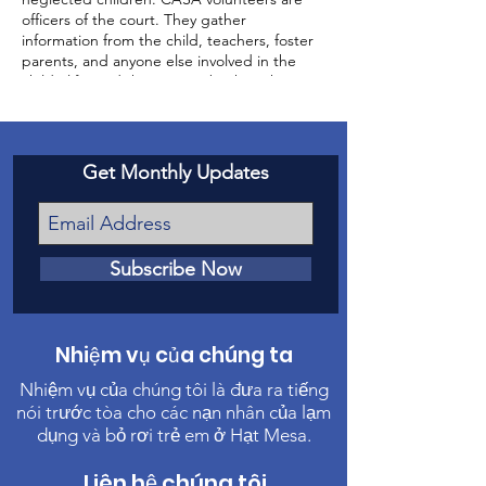
officers of the court. They gather
information from the child, teachers, foster
parents, and anyone else involved in the
child’s life, and then report back to the
court about the status of the case and the
well-being of the child.
Get Monthly Updates
Subscribe Now
Nhiệm vụ của chúng ta
Nhiệm vụ của chúng tôi là đưa ra tiếng
nói trước tòa cho các nạn nhân của lạm
dụng và bỏ rơi trẻ em ở Hạt Mesa.
Liên hệ chúng tôi