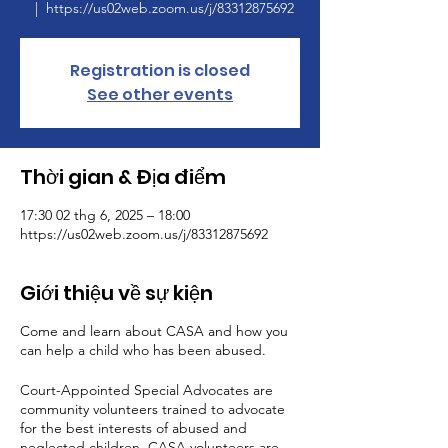
  |  
https://us02web.zoom.us/j/83312875692
Registration is closed
See other events
Thời gian & Địa điểm
17:30 02 thg 6, 2025 – 18:00
https://us02web.zoom.us/j/83312875692
Giới thiệu về sự kiện
Come and learn about CASA and how you
can help a child who has been abused.
Court-Appointed Special Advocates are
community volunteers trained to advocate
for the best interests of abused and
neglected children. CASA volunteers are