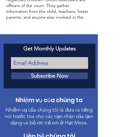
officers of the court. They gather
information from the child, teachers, foster
parents, and anyone else involved in the
child’s life, and then report back to the
court about the status of the case and the
well-being of the child.
Get Monthly Updates
Subscribe Now
Nhiệm vụ của chúng ta
Nhiệm vụ của chúng tôi là đưa ra tiếng
nói trước tòa cho các nạn nhân của lạm
dụng và bỏ rơi trẻ em ở Hạt Mesa.
Liên hệ chúng tôi