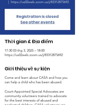
  |  
https://us02web.zoom.us/j/83312875692
Registration is closed
See other events
Thời gian & Địa điểm
17:30 03 thg 3, 2025 – 18:00
https://us02web.zoom.us/j/83312875692
Giới thiệu về sự kiện
Come and learn about CASA and how you
can help a child who has been abused.
Court-Appointed Special Advocates are
community volunteers trained to advocate
for the best interests of abused and
neglected children. CASA volunteers are