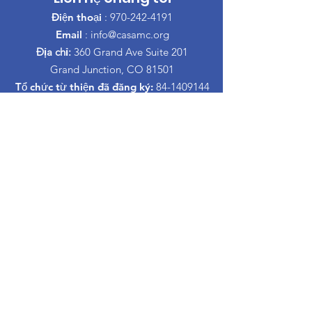
Điện thoại
:
970-242-4191
Email
:
info@casamc.org
Địa chỉ:
360 Grand Ave Suite 201
Grand Junction, CO 81501
Tổ chức từ thiện đã đăng ký:
84-1409144
đường dẫn nhanh
Trong khi đó, bạn sẽ không gặp phải khó
khăn gì.
Về CASA
Ban của chúng tôi
Tình nguyện viên
Quyên góp
Sự kiện
Tiếp xúc
Informacion Espanol
Lớp học nuôi dạy con ly hôn
Trong khi đó, bạn sẽ không gặp phải khó