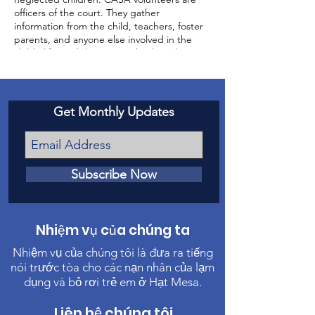
officers of the court. They gather
information from the child, teachers, foster
parents, and anyone else involved in the
child’s life, and then report back to the
court about the status of the case and the
well-being of the child.
Get Monthly Updates
Subscribe Now
Nhiệm vụ của chúng ta
Nhiệm vụ của chúng tôi là đưa ra tiếng
nói trước tòa cho các nạn nhân của lạm
dụng và bỏ rơi trẻ em ở Hạt Mesa.
Liên hệ chúng tôi