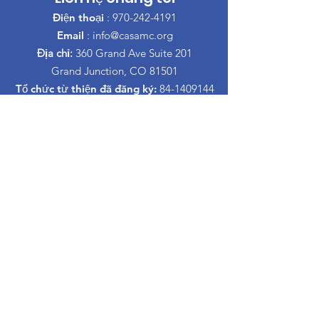
Điện thoại
:
970-242-4191
Email
:
info@casamc.org
Địa chỉ:
360 Grand Ave Suite 201
Grand Junction, CO 81501
Tổ chức từ thiện đã đăng ký:
84-1409144
đường dẫn nhanh
Trong khi đó, bạn sẽ không gặp phải khó
khăn gì.
Về CASA
Ban của chúng tôi
Tình nguyện viên
Quyên góp
Sự kiện
Tiếp xúc
Informacion Espanol
Lớp học nuôi dạy con ly hôn
Trong khi đó, bạn sẽ không gặp phải khó