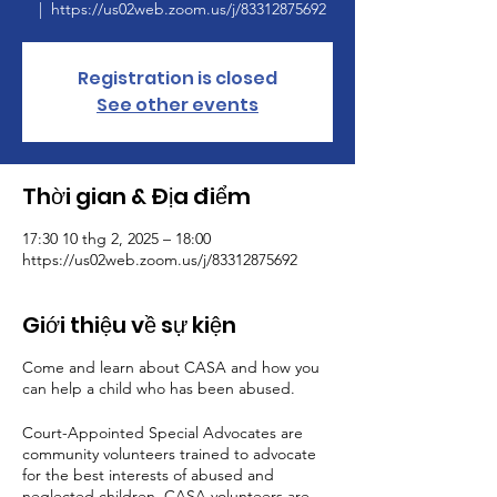
  |  
https://us02web.zoom.us/j/83312875692
Registration is closed
See other events
Thời gian & Địa điểm
17:30 10 thg 2, 2025 – 18:00
https://us02web.zoom.us/j/83312875692
Giới thiệu về sự kiện
Come and learn about CASA and how you
can help a child who has been abused.
Court-Appointed Special Advocates are
community volunteers trained to advocate
for the best interests of abused and
neglected children. CASA volunteers are