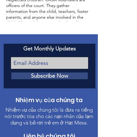
officers of the court. They gather
information from the child, teachers, foster
parents, and anyone else involved in the
child’s life, and then report back to the
court about the status of the case and the
well-being of the child.
Get Monthly Updates
Subscribe Now
Nhiệm vụ của chúng ta
Nhiệm vụ của chúng tôi là đưa ra tiếng
nói trước tòa cho các nạn nhân của lạm
dụng và bỏ rơi trẻ em ở Hạt Mesa.
Liên hệ chúng tôi