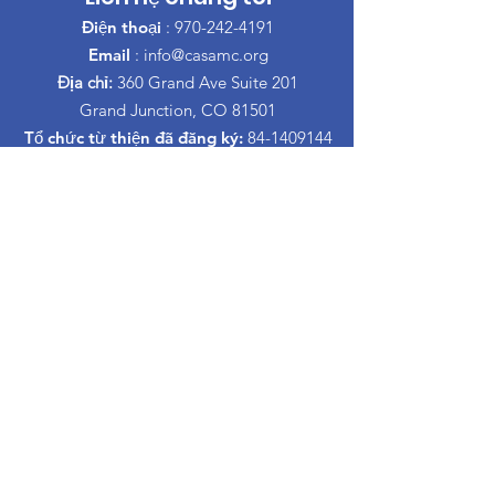
Điện thoại
:
970-242-4191
Email
:
info@casamc.org
Địa chỉ:
360 Grand Ave Suite 201
Grand Junction, CO 81501
Tổ chức từ thiện đã đăng ký:
84-1409144
đường dẫn nhanh
Trong khi đó, bạn sẽ không gặp phải khó
khăn gì.
Về CASA
Ban của chúng tôi
Tình nguyện viên
Quyên góp
Sự kiện
Tiếp xúc
Informacion Espanol
Lớp học nuôi dạy con ly hôn
Trong khi đó, bạn sẽ không gặp phải khó