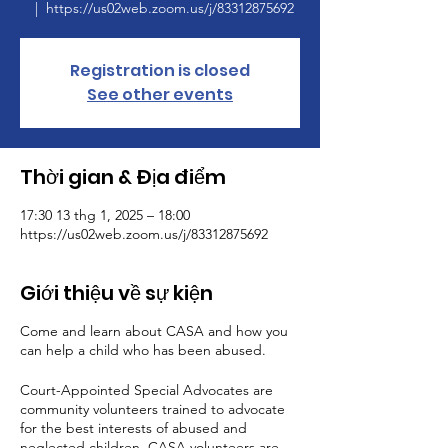
  |  
https://us02web.zoom.us/j/83312875692
Registration is closed
See other events
Thời gian & Địa điểm
17:30 13 thg 1, 2025 – 18:00
https://us02web.zoom.us/j/83312875692
Giới thiệu về sự kiện
Come and learn about CASA and how you
can help a child who has been abused.
Court-Appointed Special Advocates are
community volunteers trained to advocate
for the best interests of abused and
neglected children. CASA volunteers are