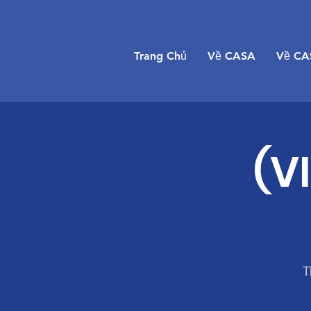
Trang Chủ
Về CASA
Về CA
(V
T