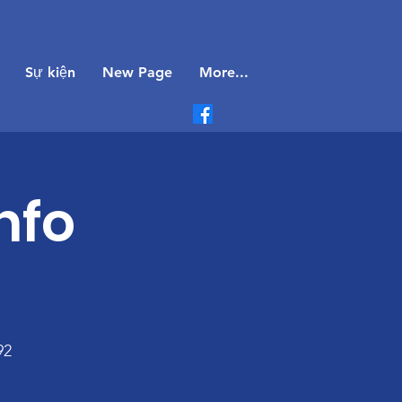
Sự kiện
New Page
More...
nfo
92