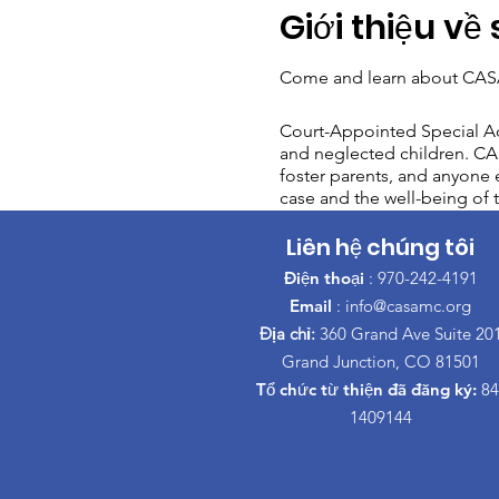
Giới thiệu về 
Come and learn about CASA
Court-Appointed Special Ad
and neglected children. CAS
foster parents, and anyone e
case and the well-being of t
Liên hệ chúng tôi
Điện thoại
: 970-242-4191
Email
:
info@casamc.org
Địa chỉ:
360 Grand Ave Suite 20
Grand Junction, CO 81501
Tổ chức từ thiện đã đăng ký:
84
1409144