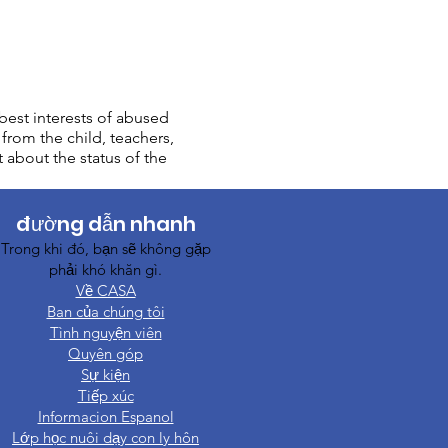
est interests of abused
from the child, teachers,
t about the status of the
đường dẫn nhanh
Trong khi đó, bạn sẽ không gặp
phải khó khăn gì.
Về CASA
Ban của chúng tôi
Tình nguyện viên
Quyên góp
Sự kiện
Tiếp xúc
Informacion Espanol
Lớp học nuôi dạy con ly hôn