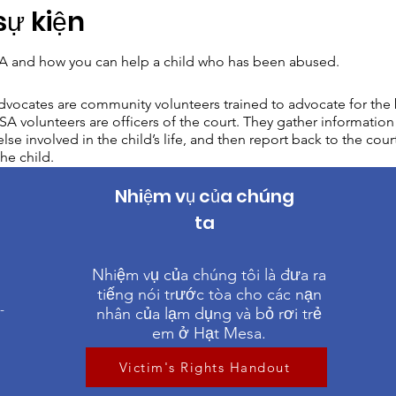
sự kiện
 and how you can help a child who has been abused.
vocates are community volunteers trained to advocate for the b
A volunteers are officers of the court. They gather information 
lse involved in the child’s life, and then report back to the cour
he child.
Nhiệm vụ của chúng
ta
1
Nhiệm vụ của chúng tôi là đưa ra
tiếng nói trước tòa cho các nạn
-
nhân của lạm dụng và bỏ rơi trẻ
em ở Hạt Mesa.
Victim's Rights Handout