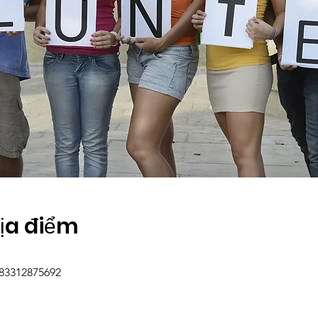
Địa điểm
/83312875692