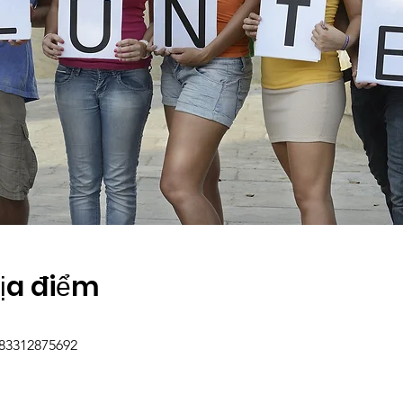
Địa điểm
/83312875692