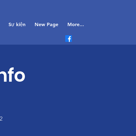
Sự kiện
New Page
More...
nfo
2