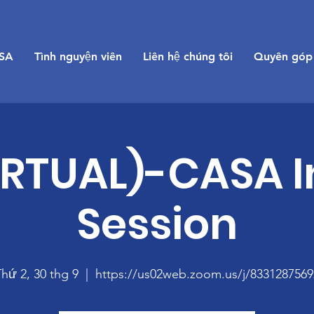
SA
Tình nguyện viên
Liên hệ chúng tôi
Quyên góp
IRTUAL)-CASA I
Session
hứ 2, 30 thg 9
  |  
https://us02web.zoom.us/j/8331287569