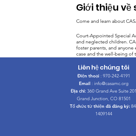
Giới thiệu về 
Come and learn about CASA
Court-Appointed Special Ad
and neglected children. CAS
foster parents, and anyone e
case and the well-being of t
Liên hệ chúng tôi
Điện thoại
: 970-242-4191
Email
:
info@casamc.org
Địa chỉ:
360 Grand Ave Suite 20
Grand Junction, CO 81501
Tổ chức từ thiện đã đăng ký:
84
1409144