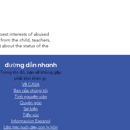
est interests of abused
from the child, teachers,
t about the status of the
đường dẫn nhanh
Trong khi đó, bạn sẽ không gặp
phải khó khăn gì.
Về CASA
Ban của chúng tôi
Tình nguyện viên
Quyên góp
Sự kiện
Tiếp xúc
Informacion Espanol
Lớp học nuôi dạy con ly hôn