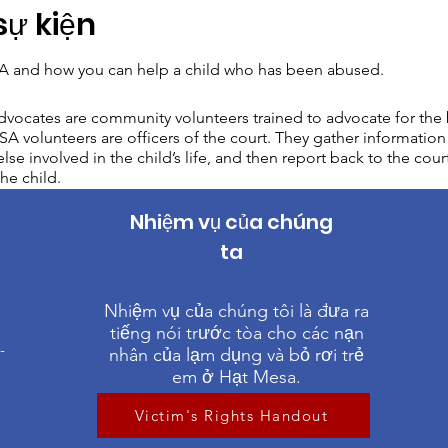
sự kiện
 and how you can help a child who has been abused.
vocates are community volunteers trained to advocate for the b
A volunteers are officers of the court. They gather information 
lse involved in the child’s life, and then report back to the cour
he child.
Nhiệm vụ của chúng
ta
1
Nhiệm vụ của chúng tôi là đưa ra
tiếng nói trước tòa cho các nạn
-
nhân của lạm dụng và bỏ rơi trẻ
em ở Hạt Mesa.
Victim's Rights Handout