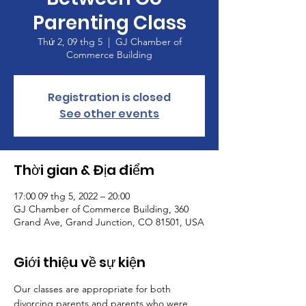
Parenting Class
Thứ 2, 09 thg 5
  |  
GJ Chamber of
Commerce Building
Registration is closed
See other events
Thời gian & Địa điểm
17:00 09 thg 5, 2022 – 20:00
GJ Chamber of Commerce Building, 360
Grand Ave, Grand Junction, CO 81501, USA
Giới thiệu về sự kiện
Our classes are appropriate for both 
divorcing parents and parents who were 