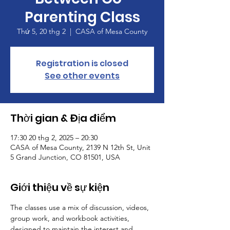
Parenting Class
Thứ 5, 20 thg 2
  |  
CASA of Mesa County
Registration is closed
See other events
Thời gian & Địa điểm
17:30 20 thg 2, 2025 – 20:30
CASA of Mesa County, 2139 N 12th St, Unit
5 Grand Junction, CO 81501, USA
Giới thiệu về sự kiện
The classes use a mix of discussion, videos, 
group work, and workbook activities, 
designed to maintain the interest and 