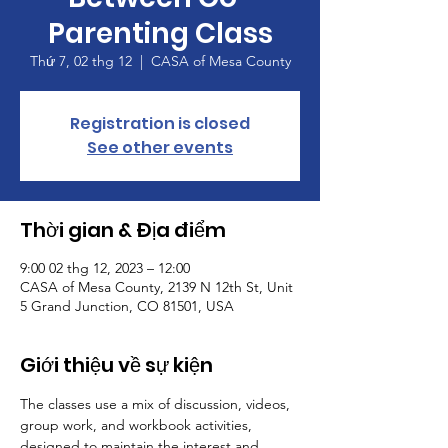
Parenting Class
Thứ 7, 02 thg 12
  |  
CASA of Mesa County
Registration is closed
See other events
Thời gian & Địa điểm
9:00 02 thg 12, 2023 – 12:00
CASA of Mesa County, 2139 N 12th St, Unit
5 Grand Junction, CO 81501, USA
Giới thiệu về sự kiện
The classes use a mix of discussion, videos, 
group work, and workbook activities, 
designed to maintain the interest and 