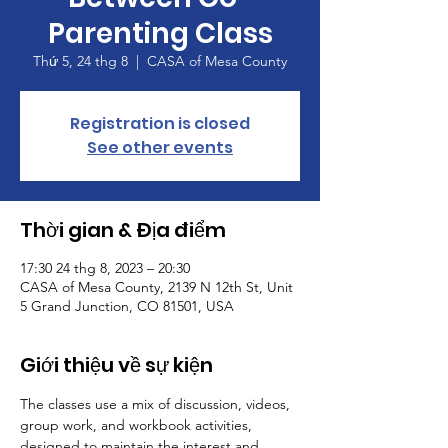
Parenting Class
Thứ 5, 24 thg 8
  |  
CASA of Mesa County
Registration is closed
See other events
Thời gian & Địa điểm
17:30 24 thg 8, 2023 – 20:30
CASA of Mesa County, 2139 N 12th St, Unit
5 Grand Junction, CO 81501, USA
Giới thiệu về sự kiện
The classes use a mix of discussion, videos, 
group work, and workbook activities, 
designed to maintain the interest and 