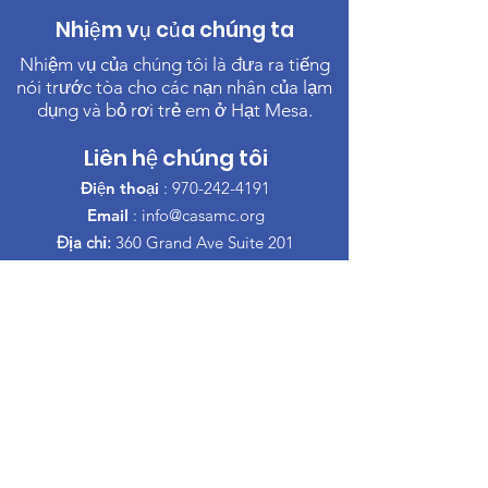
Nhiệm vụ của chúng ta
Nhiệm vụ của chúng tôi là đưa ra tiếng
nói trước tòa cho các nạn nhân của lạm
dụng và bỏ rơi trẻ em ở Hạt Mesa.
Liên hệ chúng tôi
Điện thoại
:
970-242-4191
Email
:
info@casamc.org
Địa chỉ:
360 Grand Ave Suite 201
Grand Junction, CO 81501
Tổ chức từ thiện đã đăng ký:
84-1409144
đường dẫn nhanh
Trong khi đó, bạn sẽ không gặp phải khó
khăn gì.
Về CASA
Ban của chúng tôi
Tình nguyện viên