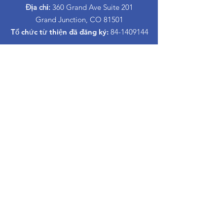
Địa chỉ:
360 Grand Ave Suite 201
Grand Junction, CO 81501
Tổ chức từ thiện đã đăng ký:
84-1409144
đường dẫn nhanh
Trong khi đó, bạn sẽ không gặp phải khó
khăn gì.
Về CASA
Ban của chúng tôi
Tình nguyện viên
Quyên góp
Sự kiện
Tiếp xúc
Informacion Espanol
Lớp học nuôi dạy con ly hôn
Trong khi đó, bạn sẽ không gặp phải khó
khăn gì.
Proud to partner with: