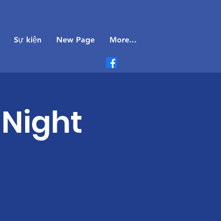
Sự kiện
New Page
More...
 Night