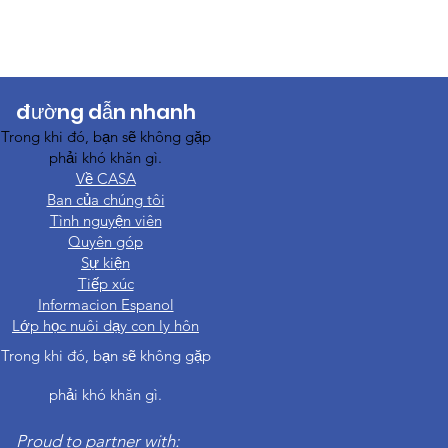
đường dẫn nhanh
Trong khi đó, bạn sẽ không gặp
phải khó khăn gì.
Về CASA
Ban của chúng tôi
Tình nguyện viên
Quyên góp
Sự kiện
Tiếp xúc
Informacion Espanol
Lớp học nuôi dạy con ly hôn
Trong khi đó, bạn sẽ không gặp
phải khó khăn gì.
Proud to partner with: