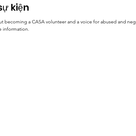
sự kiện
ut becoming a CASA volunteer and a voice for abused and neglec
e information.