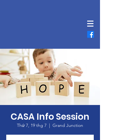
CASA Info Session
Thứ 7, 19 thg 7
  |  
Grand Junction