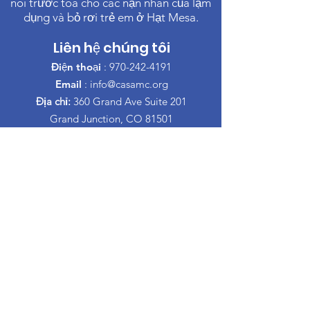
nói trước tòa cho các nạn nhân của lạm
dụng và bỏ rơi trẻ em ở Hạt Mesa.
Liên hệ chúng tôi
Điện thoại
:
970-242-4191
Email
:
info@casamc.org
Địa chỉ:
360 Grand Ave Suite 201
Grand Junction, CO 81501
Tổ chức từ thiện đã đăng ký:
84-1409144
đường dẫn nhanh
Trong khi đó, bạn sẽ không gặp phải khó
khăn gì.
Về CASA
Ban của chúng tôi
Tình nguyện viên
Quyên góp
Sự kiện
Tiếp xúc
Informacion Espanol