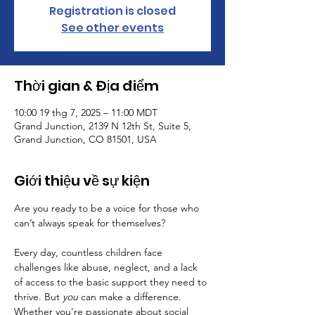
Registration is closed
See other events
Thời gian & Địa điểm
10:00 19 thg 7, 2025 – 11:00 MDT
Grand Junction, 2139 N 12th St, Suite 5,
Grand Junction, CO 81501, USA
Giới thiệu về sự kiện
Are you ready to be a voice for those who 
can’t always speak for themselves?
Every day, countless children face 
challenges like abuse, neglect, and a lack 
of access to the basic support they need to 
thrive. But 
you
 can make a difference. 
Whether you’re passionate about social 