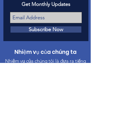
Get Monthly Updates
Subscribe Now
Nhiệm vụ của chúng ta
Nhiệm vụ của chúng tôi là đưa ra tiếng
nói trước tòa cho các nạn nhân của lạm
dụng và bỏ rơi trẻ em ở Hạt Mesa.
Liên hệ chúng tôi
Điện thoại
:
970-242-4191
Email
:
info@casamc.org
Địa chỉ:
360 Grand Ave Suite 201
Grand Junction, CO 81501
Tổ chức từ thiện đã đăng ký:
84-1409144