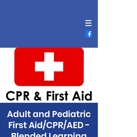
Adult and Pediatric
First Aid/CPR/AED -
Blended Learning