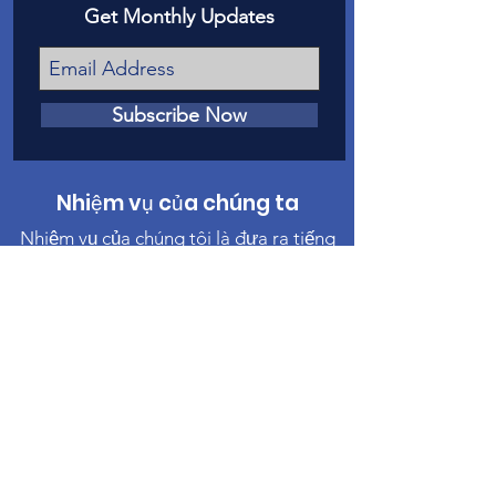
Get Monthly Updates
Subscribe Now
Nhiệm vụ của chúng ta
Nhiệm vụ của chúng tôi là đưa ra tiếng
nói trước tòa cho các nạn nhân của lạm
dụng và bỏ rơi trẻ em ở Hạt Mesa.
Liên hệ chúng tôi
Điện thoại
:
970-242-4191
Email
:
info@casamc.org
Địa chỉ:
360 Grand Ave Suite 201
Grand Junction, CO 81501
Tổ chức từ thiện đã đăng ký:
84-1409144