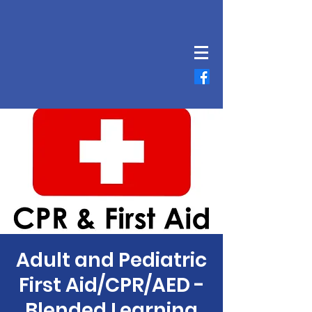
Adult and Pediatric
First Aid/CPR/AED -
Blended Learning