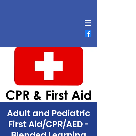
Adult and Pediatric
First Aid/CPR/AED -
Blended Learning