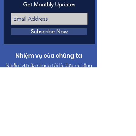
Get Monthly Updates
Subscribe Now
Nhiệm vụ của chúng ta
Nhiệm vụ của chúng tôi là đưa ra tiếng
nói trước tòa cho các nạn nhân của lạm
dụng và bỏ rơi trẻ em ở Hạt Mesa.
Liên hệ chúng tôi
Điện thoại
:
970-242-4191
Email
:
info@casamc.org
Địa chỉ:
360 Grand Ave Suite 201
Grand Junction, CO 81501
Tổ chức từ thiện đã đăng ký:
84-1409144