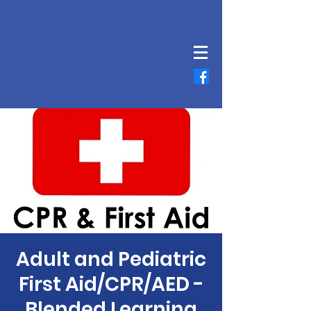
Adult and Pediatric
First Aid/CPR/AED -
Blended Learning