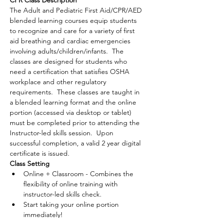
CPR Class Description
The Adult and Pediatric First Aid/CPR/AED 
blended learning courses equip students 
to recognize and care for a variety of first 
aid breathing and cardiac emergencies 
involving adults/children/infants.  The 
classes are designed for students who 
need a certification that satisfies OSHA 
workplace and other regulatory 
requirements.  These classes are taught in 
a blended learning format and the online 
portion (accessed via desktop or tablet) 
must be completed prior to attending the 
Instructor-led skills session.  Upon 
successful completion, a valid 2 year digital 
certificate is issued.
Class Setting
Online + Classroom - Combines the 
flexibility of online training with 
instructor-led skills check.
Start taking your online portion 
immediately!