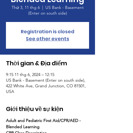
Thứ 3, 11 thg 6
  |  
US Bank - Basement
(Enter on south side)
Registration is closed
See other events
Thời gian & Địa điểm
9:15 11 thg 6, 2024 – 12:15
US Bank - Basement (Enter on south side),
422 White Ave, Grand Junction, CO 81501,
USA
Giới thiệu về sự kiện
Adult and Pediatric First Aid/CPR/AED - 
Blended Learning