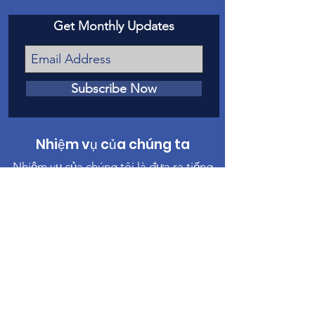
Get Monthly Updates
Subscribe Now
Nhiệm vụ của chúng ta
Nhiệm vụ của chúng tôi là đưa ra tiếng
nói trước tòa cho các nạn nhân của lạm
dụng và bỏ rơi trẻ em ở Hạt Mesa.
Liên hệ chúng tôi
Điện thoại
:
970-242-4191
Email
:
info@casamc.org
Địa chỉ:
360 Grand Ave Suite 201
Grand Junction, CO 81501