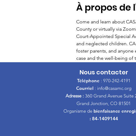
À propos de 
Come and learn about CASA
County or virtually via Zoom
Court-Appointed Special Adv
and neglected children. CASA
foster parents, and anyone el
case and the well-being of t
Nous contacter
Téléphone
: 970-242-4191
Courriel
:
info@casamc.org
Adresse :
360 Grand Avenue Suite 
Grand Jonction, CO 81501
Organisme de
bienfaisance enregi
: 84-1409144