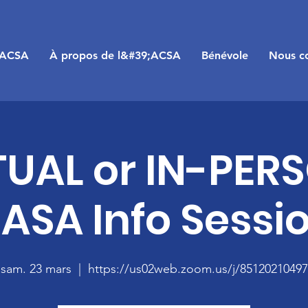
;ACSA
À propos de l&#39;ACSA
Bénévole
Nous co
TUAL or IN-PER
ASA Info Sessi
sam. 23 mars
  |  
https://us02web.zoom.us/j/85120210497