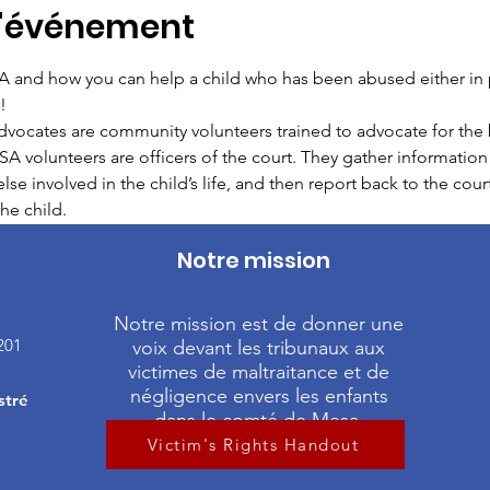
l'événement
 and how you can help a child who has been abused either in
!
ocates are community volunteers trained to advocate for the b
 volunteers are officers of the court. They gather information 
se involved in the child’s life, and then report back to the cour
he child.
Notre mission
Notre mission est de donner une
201
voix devant les tribunaux aux
victimes de maltraitance et de
négligence envers les enfants
stré
dans le comté de Mesa.
Victim's Rights Handout