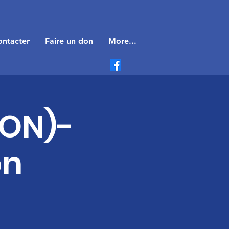
ntacter
Faire un don
More...
SON)-
on