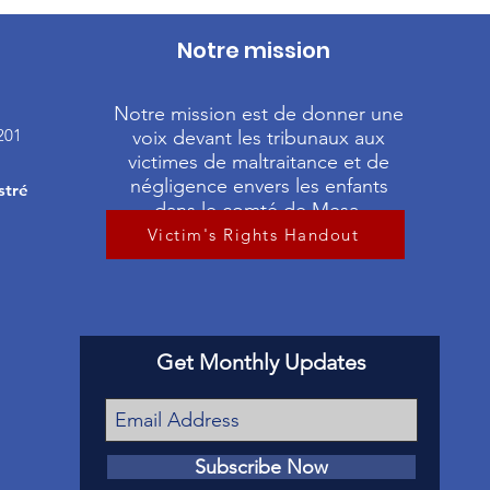
Notre mission
Notre mission est de donner une
201
voix devant les tribunaux aux
victimes de maltraitance et de
négligence envers les enfants
stré
dans le comté de Mesa.
Victim's Rights Handout
Get Monthly Updates
Subscribe Now