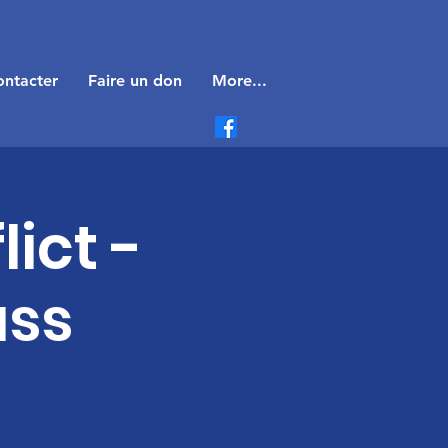
ntacter
Faire un don
More...
ict -
ass