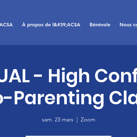
;ACSA
À propos de l&#39;ACSA
Bénévole
Nous co
UAL - High Confl
-Parenting Cl
sam. 23 mars
  |  
Zoom