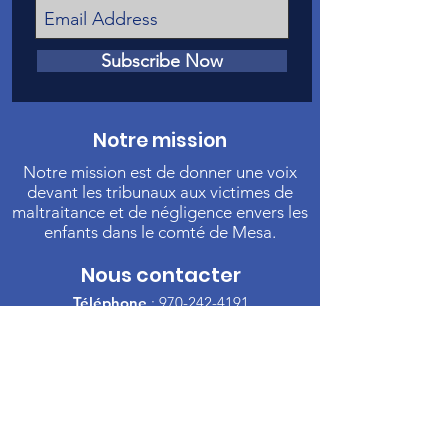
Subscribe Now
Notre mission
Notre mission est de donner une voix
devant les tribunaux aux victimes de
maltraitance et de négligence envers les
enfants dans le comté de Mesa.
Nous contacter
Téléphone
:
970-242-4191
Courriel
:
info@casamc.org
Adresse :
360 Grand Avenue Suite 201
Grand Jonction, CO 81501
Organisme de
bienfaisance enregistré :
84-
1409144