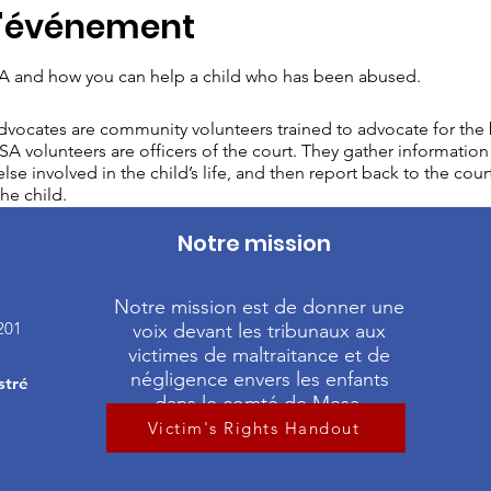
l'événement
 and how you can help a child who has been abused.
vocates are community volunteers trained to advocate for the b
A volunteers are officers of the court. They gather information 
lse involved in the child’s life, and then report back to the cour
he child.
Notre mission
Notre mission est de donner une
201
voix devant les tribunaux aux
victimes de maltraitance et de
négligence envers les enfants
stré
dans le comté de Mesa.
Victim's Rights Handout