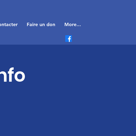
ntacter
Faire un don
More...
nfo