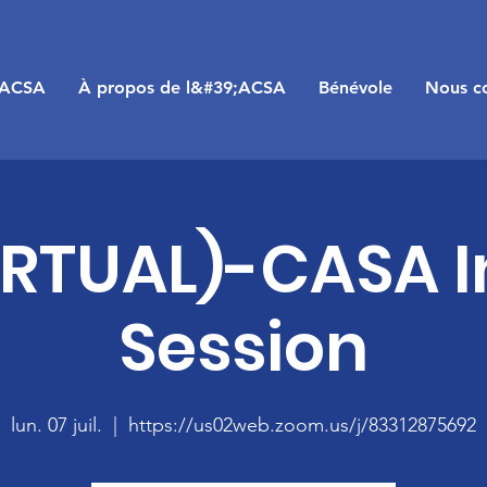
;ACSA
À propos de l&#39;ACSA
Bénévole
Nous co
IRTUAL)-CASA I
Session
lun. 07 juil.
  |  
https://us02web.zoom.us/j/83312875692