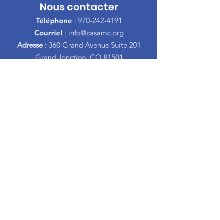
Nous contacter
Téléphone
:
970-242-4191
Courriel
:
info@casamc.org
Adresse :
360 Grand Avenue Suite 201
Grand Jonction, CO 81501
Organisme de
bienfaisance enregistré :
84-
1409144
Liens rapides
À propos de l'ACSA
Notre Conseil
Bénévole
Faire un don
Événements
Contacter
Informations Espagnol
Divorce Parenting Cours