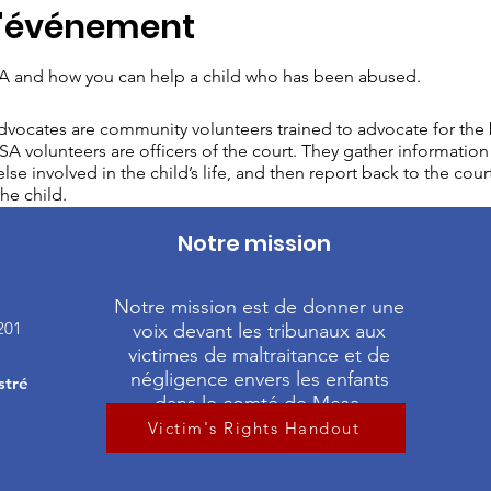
l'événement
 and how you can help a child who has been abused.
vocates are community volunteers trained to advocate for the b
A volunteers are officers of the court. They gather information 
lse involved in the child’s life, and then report back to the cour
he child.
Notre mission
Notre mission est de donner une
201
voix devant les tribunaux aux
victimes de maltraitance et de
négligence envers les enfants
stré
dans le comté de Mesa.
Victim's Rights Handout