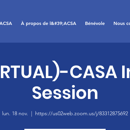
;ACSA
À propos de l&#39;ACSA
Bénévole
Nous co
IRTUAL)-CASA I
Session
lun. 18 nov.
  |  
https://us02web.zoom.us/j/83312875692