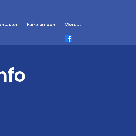
ntacter
Faire un don
More...
nfo