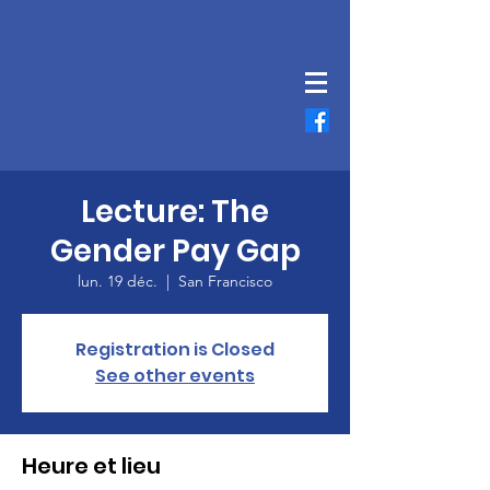
Lecture: The
Gender Pay Gap
lun. 19 déc.
  |  
San Francisco
Registration is Closed
See other events
Heure et lieu