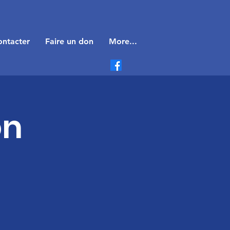
ntacter
Faire un don
More...
on