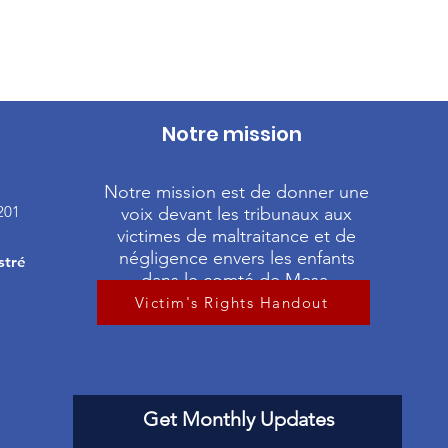
Notre mission
Notre mission est de donner une
201
voix devant les tribunaux aux
victimes de maltraitance et de
négligence envers les enfants
stré
dans le comté de Mesa.
Victim's Rights Handout
Get Monthly Updates