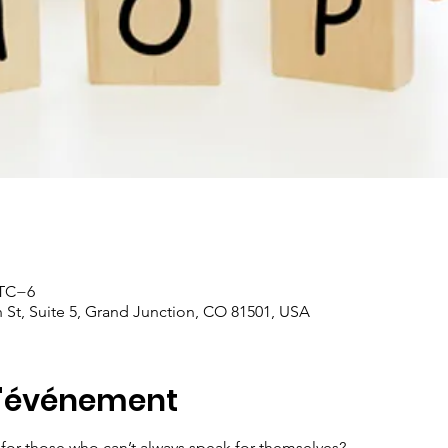
UTC−6
 St, Suite 5, Grand Junction, CO 81501, USA
l'événement
 for those who can’t always speak for themselves?