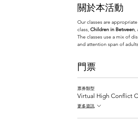
關於本活動
Our classes are appropriate
class, 
Children in Between
,
The classes use a mix of di
and attention span of adults
門票
票券類型
Virtual High Conflict C
更多資訊