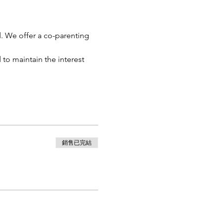
. We offer a co-parenting 
to maintain the interest 
銷售已完結