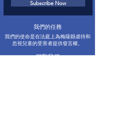
Subscribe Now
我們的任務
我們的使命是在法庭上為梅薩縣虐待和
忽視兒童的受害者提供發言權。
聯繫我們
電話
:
970-242-4191
電子郵件
：
info@casamc.org
地址：
360 Grand Ave Suite 201
大章克申，CO 81501
註冊慈善機構：
84-1409144
快速鏈接
關於卡薩
我們的董事會
志願者經歷