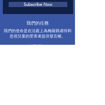
Subscribe Now
我們的任務
我們的使命是在法庭上為梅薩縣虐待和
忽視兒童的受害者提供發言權。
聯繫我們
電話
:
970-242-4191
電子郵件
：
info@casamc.org
地址：
360 Grand Ave Suite 201
大章克申，CO 81501
註冊慈善機構：
84-1409144
快速鏈接
關於卡薩
我們的董事會
志願者經歷