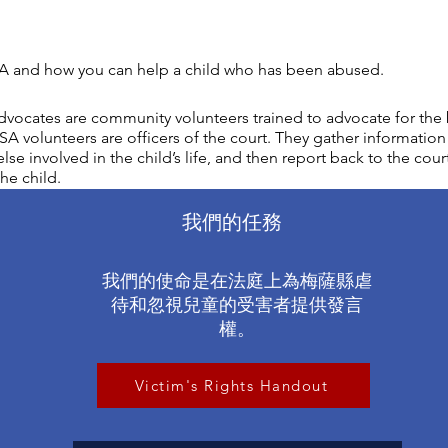
 and how you can help a child who has been abused.
vocates are community volunteers trained to advocate for the b
A volunteers are officers of the court. They gather information 
lse involved in the child’s life, and then report back to the cour
he child.
我們的任務
我們的使命是在法庭上為梅薩縣虐
待和忽視兒童的受害者提供發言
權。
Victim's Rights Handout