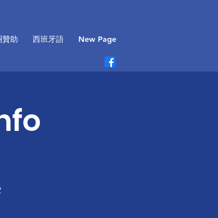
圈贊助
西班牙語
New Page
nfo
2