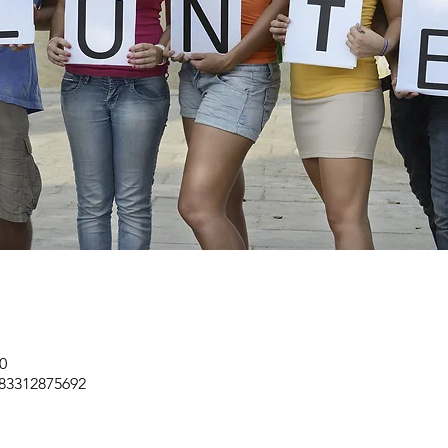
0
/83312875692