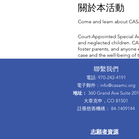
關於本活動
Come and learn about CASA
Court-Appointed Special Ad
and neglected children. CAS
foster parents, and anyone e
case and the well-being of t
聯繫我們
電話
: 970-242-4191
電子郵件
：
info@casamc.org
地址：
360 Grand Ave Suite 201
大章克申，CO 81501
註冊慈善機構：
84-1409144
志願者資源