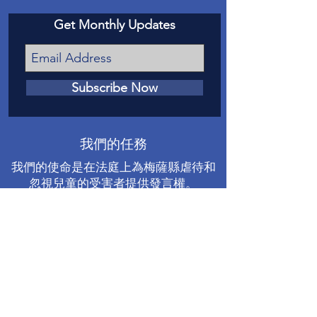
Get Monthly Updates
Subscribe Now
我們的任務
我們的使命是在法庭上為梅薩縣虐待和
忽視兒童的受害者提供發言權。
聯繫我們
電話
:
970-242-4191
電子郵件
：
info@casamc.org
地址：
360 Grand Ave Suite 201
大章克申，CO 81501
註冊慈善機構：
84-1409144