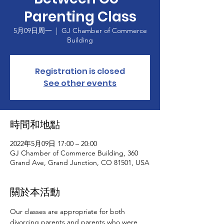
Parenting Class
5月09日周一
  |  
GJ Chamber of Commerce
Building
Registration is closed
See other events
時間和地點
2022年5月09日 17:00 – 20:00
GJ Chamber of Commerce Building, 360
Grand Ave, Grand Junction, CO 81501, USA
關於本活動
Our classes are appropriate for both 
divorcing parents and parents who were 