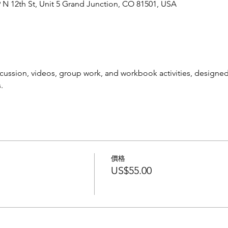
N 12th St, Unit 5 Grand Junction, CO 81501, USA
scussion, videos, group work, and workbook activities, designed 
.
價格
US$55.00