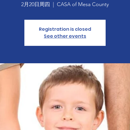
2月20日周四
  |  
CASA of Mesa County
Registration is closed
See other events