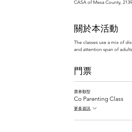
CASA of Mesa County, 2139 
關於本活動
The classes use a mix of di
and attention span of adults
門票
票券類型
Co Parenting Class
更多資訊