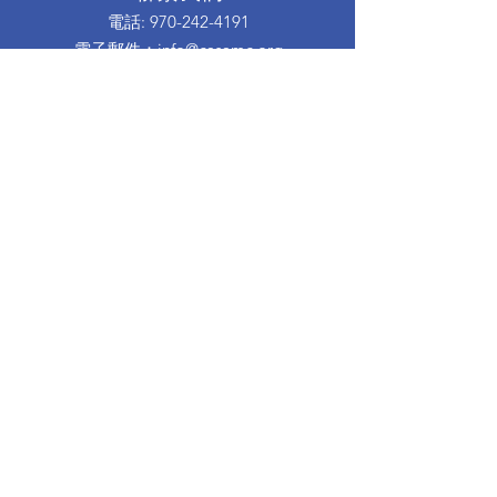
電話
:
970-242-4191
電子郵件
：
info@casamc.org
地址：
360 Grand Ave Suite 201
大章克申，CO 81501
註冊慈善機構：
84-1409144
快速鏈接
關於卡薩
我們的董事會
志願者經歷
捐
活動
接觸
西班牙信息
離婚育兒班
Proud to partner with: