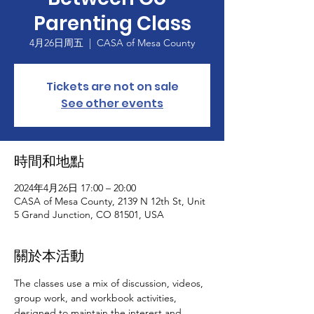
Parenting Class
4月26日周五
  |  
CASA of Mesa County
Tickets are not on sale
See other events
時間和地點
2024年4月26日 17:00 – 20:00
CASA of Mesa County, 2139 N 12th St, Unit
5 Grand Junction, CO 81501, USA
關於本活動
The classes use a mix of discussion, videos, 
group work, and workbook activities, 
designed to maintain the interest and 