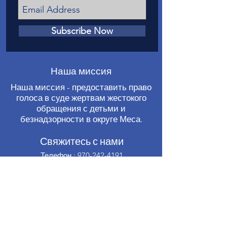
Subscribe Now
Наша миссия
Наша миссия - предоставить право
голоса в суде жертвам жестокого
обращения с детьми и
безнадзорности в округе Меса.
Свяжитесь с нами
Телефон
:
970-242-4191
Электронная почта
:
info@casamc.org
Адрес:
360 Grand Ave Suite 201.
Гранд-Джанкшен, CO 81501
Зарегистрированная благотворительная
организация:
84-1409144