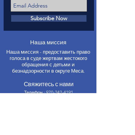
Subscribe Now
Наша миссия
Наша миссия - предоставить право
голоса в суде жертвам жестокого
обращения с детьми и
безнадзорности в округе Меса.
Свяжитесь с нами
Телефон
:
970-242-4191
Электронная почта
:
info@casamc.org
Адрес:
360 Grand Ave Suite 201.
Гранд-Джанкшен, CO 81501
Зарегистрированная благотворительная
организация:
84-1409144