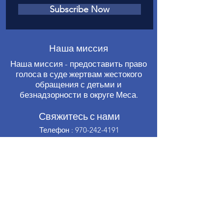
Subscribe Now
Наша миссия
Наша миссия - предоставить право
голоса в суде жертвам жестокого
обращения с детьми и
безнадзорности в округе Меса.
Свяжитесь с нами
Телефон
:
970-242-4191
Электронная почта
:
info@casamc.org
Адрес:
360 Grand Ave Suite 201.
Гранд-Джанкшен, CO 81501
Зарегистрированная благотворительная
организация:
84-1409144
Быстрые ссылки