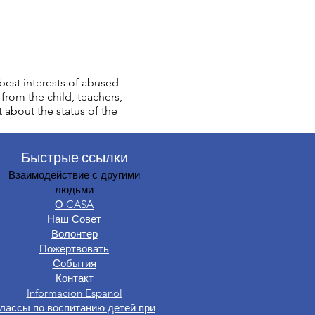
est interests of abused
from the child, teachers,
t about the status of the
Быстрые ссылки
Взаимодействие с другими
людьми
О CASA
Наш Совет
Волонтер
Пожертвовать
События
Контакт
Informacion Espanol
лассы по воспитанию детей при