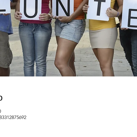
о
0
/83312875692