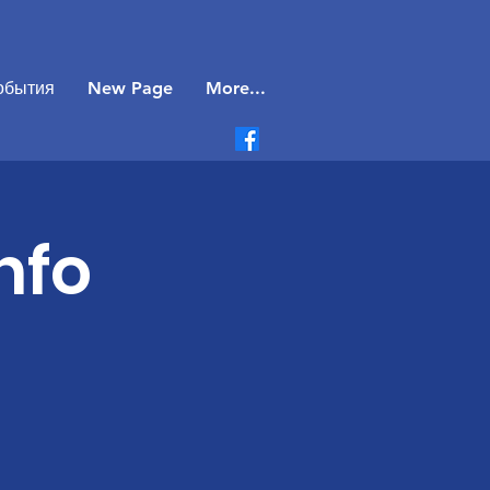
обытия
New Page
More...
nfo