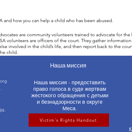
 and how you can help a child who has been abused.
vocates are community volunteers trained to advocate for the b
A volunteers are officers of the court. They gather information 
lse involved in the child’s life, and then report back to the cour
he child.
Наша миссия
org
Наша миссия - предоставить
.
право голоса в суде жертвам
жестокого обращения с детьми
и безнадзорности в округе
Меса.
84-
Victim's Rights Handout
К