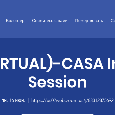
Волонтер
Свяжитесь с нами
Пожертвовать
С
IRTUAL)-CASA I
Session
пн, 16 июн.
  |  
https://us02web.zoom.us/j/83312875692