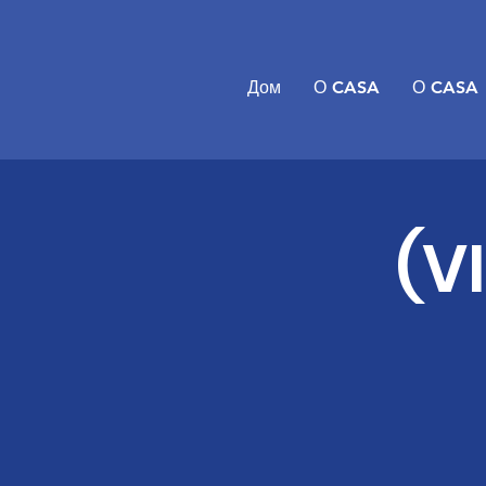
Дом
О CASA
О CASA
(V