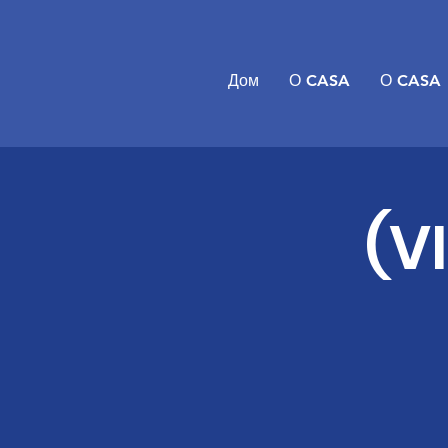
Дом
О CASA
О CASA
(V