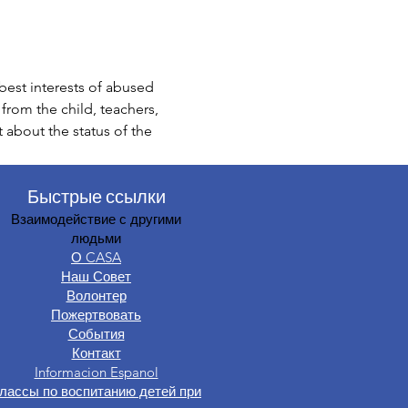
est interests of abused 
from the child, teachers, 
t about the status of the 
Быстрые ссылки
Взаимодействие с другими
людьми
О CASA
Наш Совет
Волонтер
Пожертвовать
События
Контакт
Informacion Espanol
лассы по воспитанию детей при