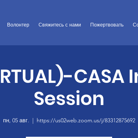
Волонтер
Свяжитесь с нами
Пожертвовать
С
IRTUAL)-CASA I
Session
пн, 05 авг.
  |  
https://us02web.zoom.us/j/83312875692