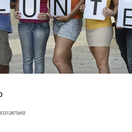
о
/83312875692