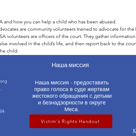
 and how you can help a child who has been abused.
ocates are community volunteers trained to advocate for the b
 volunteers are officers of the court. They gather information 
se involved in the child’s life, and then report back to the cour
he child.
Наша миссия
org
Наша миссия - предоставить
.
право голоса в суде жертвам
жестокого обращения с детьми
и безнадзорности в округе
Меса.
84-
Victim's Rights Handout
К