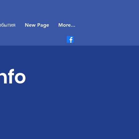
обытия
New Page
More...
nfo