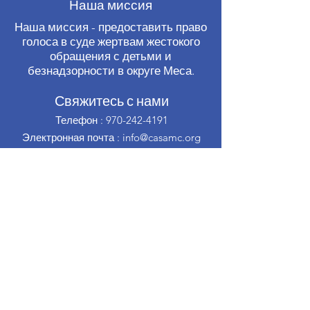
Наша миссия
Наша миссия - предоставить право
голоса в суде жертвам жестокого
обращения с детьми и
безнадзорности в округе Меса.
Свяжитесь с нами
Телефон
:
970-242-4191
Электронная почта
:
info@casamc.org
Адрес:
360 Grand Ave Suite 201.
Гранд-Джанкшен, CO 81501
Зарегистрированная благотворительная
организация:
84-1409144
Быстрые ссылки
Взаимодействие с другими людьми
О CASA
Наш Совет
Волонтер