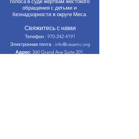
голоса в суде жертвам жестокого
обращения с детьми и
безнадзорности в округе Меса.
Свяжитесь с нами
Телефон
:
970-242-4191
Электронная почта
:
info@casamc.org
Адрес:
360 Grand Ave Suite 201.
Гранд-Джанкшен, CO 81501
Зарегистрированная благотворительная
организация:
84-1409144
Быстрые ссылки
Взаимодействие с другими людьми
О CASA
Наш Совет
Волонтер
Пожертвовать
События
Контакт