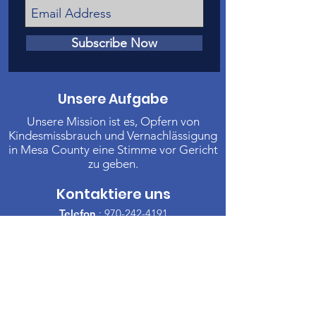
Subscribe Now
Unsere Aufgabe
Unsere Mission ist es, Opfern von
Kindesmissbrauch und Vernachlässigung
in Mesa County eine Stimme vor Gericht
zu geben.
Kontaktiere uns
Telefon
:
970-242-4191
E-Mail
:
info@casamc.org
Adresse:
360 Grand Ave Suite 201
Große Kreuzung, CO 81501
Eingetragene Wohltätigkeitsorganisation:
84-1409144