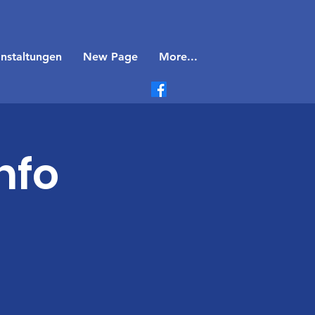
nstaltungen
New Page
More...
nfo