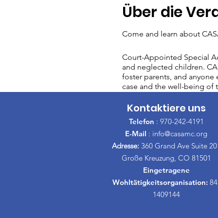
Über die Ver
Come and learn about CASA
Court-Appointed Special Ad
and neglected children. CAS
foster parents, and anyone e
case and the well-being of t
Kontaktiere uns
Telefon
: 970-242-4191
E-Mail
:
info@casamc.org
Adresse:
360 Grand Ave Suite 20
Große Kreuzung, CO 81501
Eingetragene
Wohltätigkeitsorganisation:
84
1409144