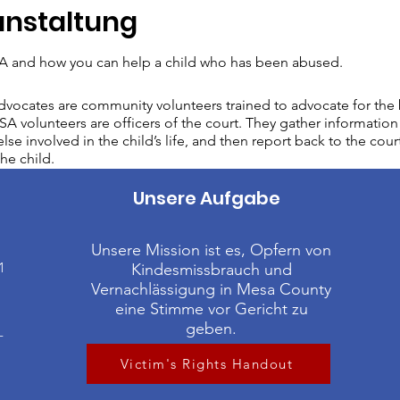
anstaltung
 and how you can help a child who has been abused.
vocates are community volunteers trained to advocate for the b
A volunteers are officers of the court. They gather information 
lse involved in the child’s life, and then report back to the cour
he child.
Unsere Aufgabe
Unsere Mission ist es, Opfern von
1
Kindesmissbrauch und
Vernachlässigung in Mesa County
eine Stimme vor Gericht zu
geben.
-
Victim's Rights Handout