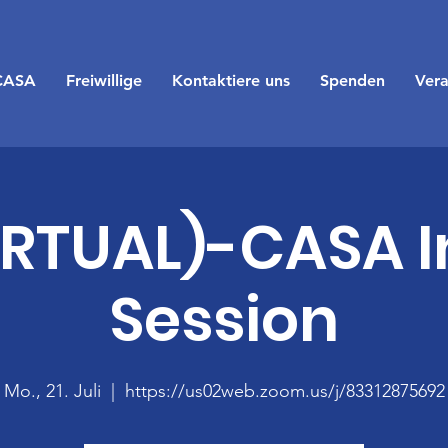
CASA
Freiwillige
Kontaktiere uns
Spenden
Vera
IRTUAL)-CASA I
Session
Mo., 21. Juli
  |  
https://us02web.zoom.us/j/83312875692