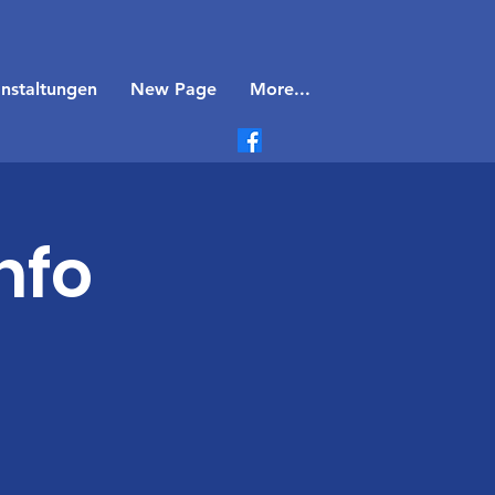
nstaltungen
New Page
More...
nfo