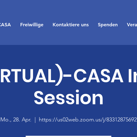
CASA
Freiwillige
Kontaktiere uns
Spenden
Vera
IRTUAL)-CASA I
Session
Mo., 28. Apr.
  |  
https://us02web.zoom.us/j/83312875692