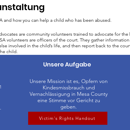
anstaltung
 and how you can help a child who has been abused.
vocates are community volunteers trained to advocate for the b
A volunteers are officers of the court. They gather information 
lse involved in the child’s life, and then report back to the cour
he child.
Unsere Aufgabe
Unsere Mission ist es, Opfern von
1
Kindesmissbrauch und
Vernachlässigung in Mesa County
eine Stimme vor Gericht zu
geben.
-
Victim's Rights Handout