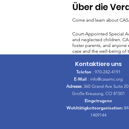
Über die Ver
Come and learn about CASA
Court-Appointed Special Ad
and neglected children. CAS
foster parents, and anyone e
case and the well-being of t
Kontaktiere uns
Telefon
: 970-242-4191
E-Mail
:
info@casamc.org
Adresse:
360 Grand Ave Suite 20
Große Kreuzung, CO 81501
Eingetragene
Wohltätigkeitsorganisation:
84
1409144