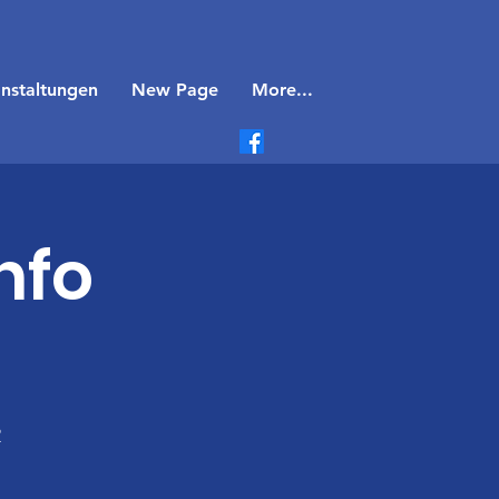
nstaltungen
New Page
More...
nfo
2