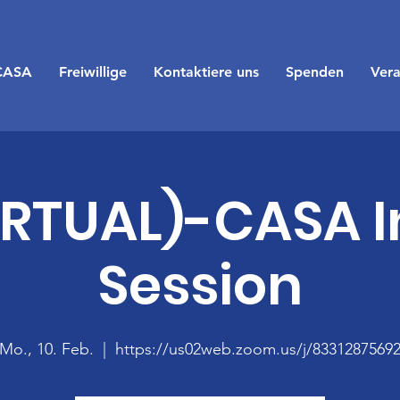
CASA
Freiwillige
Kontaktiere uns
Spenden
Vera
IRTUAL)-CASA I
Session
Mo., 10. Feb.
  |  
https://us02web.zoom.us/j/8331287569