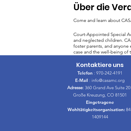
Über die Ver
Come and learn about CASA
Court-Appointed Special Ad
and neglected children. CAS
foster parents, and anyone e
case and the well-being of t
Kontaktiere uns
Telefon
: 970-242-4191
E-Mail
:
info@casamc.org
Adresse:
360 Grand Ave Suite 20
Große Kreuzung, CO 81501
Eingetragene
Wohltätigkeitsorganisation:
84
1409144