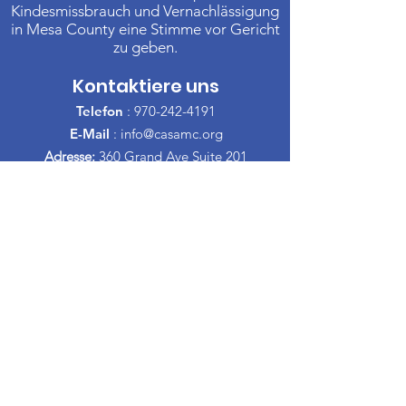
Kindesmissbrauch und Vernachlässigung
in Mesa County eine Stimme vor Gericht
zu geben.
Kontaktiere uns
Telefon
:
970-242-4191
E-Mail
:
info@casamc.org
Adresse:
360 Grand Ave Suite 201
Große Kreuzung, CO 81501
Eingetragene Wohltätigkeitsorganisation:
84-1409144
Schnelllinks
Über CASA
Unser Vorstand
​Freiwillige
Spenden
Veranstaltungen
Kontakt